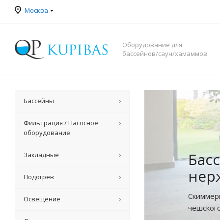
Москва
Оборудование для
бассейнов/саун/хамаммов
Бассейны
Фильтрация / Насосное
оборудование
Закладные
Ком
Подогрев
Самый ш
Освещение
бассейн