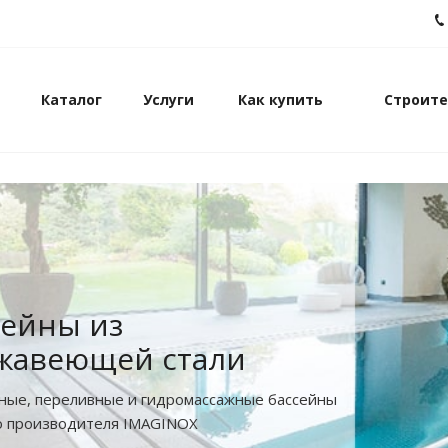
Каталог
Услуги
Как купить
Строите
позитные бассейны
ирокий модельный ряд композитных
ов FRANMER