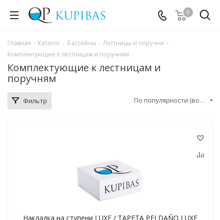
0
Главная
-
Каталог
-
Бассейны
-
Лестницы и поручни
-
Комплектующие к лестницам и поручням
Комплектующие к лестницам и
поручням
По популярности (возрастание)
Фильтр
Накладка на ступени LUXE / TAPETA PELDAÑO LUXE