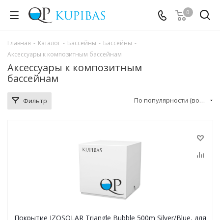
0
Главная
-
Каталог
-
Бассейны
-
Бассейны
-
Аксессуары к композитным бассейнам
Аксессуары к композитным
бассейнам
По популярности (возрастание)
Фильтр
Покрытие IZOSOLAR Triangle Bubble 500m Silver/Blue, для