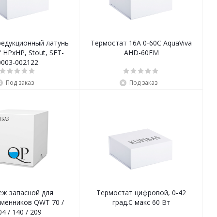
редукционный латунь
Термостат 16А 0-60С AquaViva
" НРхНР, Stout, SFT-
AHD-60EM
0003-002122
Под заказ
Под заказ
еж запасной для
Термостат цифровой, 0-42
менников QWT 70 /
град.С макс 60 Вт
04 / 140 / 209