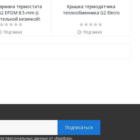
кармана термостата
Крышка термодатчика
G2 EPDM 8.5-mm (с
теплообменника G2 Elecro
тельной резинкой)
Под заказ
Под заказ
ку персональных данных
от «Kupibas».