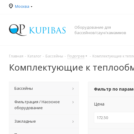
Москва
Оборудование для
бассейнов/саун/хамаммов
Главная
-
Каталог
-
Бассейны
-
Подогрев
-
Комплектующие к теп
Комплектующие к теплооб
Бассейны
Фильтр по пара
Фильтрация / Насосное
Цена
оборудование
Закладные