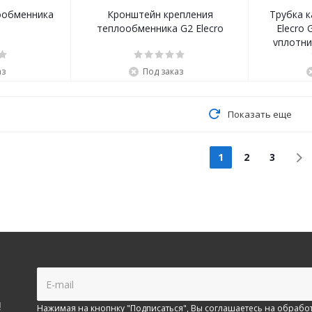
ообменника
Кронштейн крепления
Трубка 
теплообменника G2 Elecro
Elecro 
уплотни
аз
Под заказ
Показать еще
1
2
3
!
Нажимая на кнопнку "Подписаться", Вы соглашаетесь на
обработ