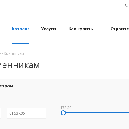
Каталог
Услуги
Как купить
Строите
лообменникам
менникам
метрам
172.50