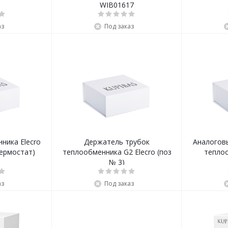
WIB01617
аз
Под заказ
ника Elecro
Держатель трубок
Аналоговы
термостат)
теплообменника G2 Elecro (поз
тепло
№ 3)
аз
Под заказ