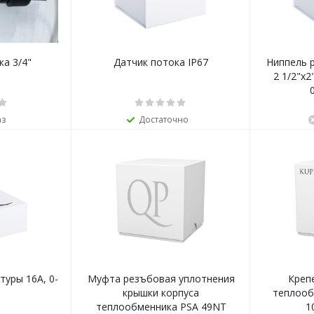
ка 3/4"
Датчик потока IP67
Ниппель 
2 1/2"х2
аз
Достаточно
туры 16А, 0-
Муфта резъбовая уплотнения
Креп
крышки корпуса
теплооб
теплообменника PSA 49NT
1