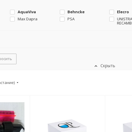
AquaViva
Behncke
Elecro
Max Dapra
PSA
UNISTRA
RECAMB
росить
Скрыть
астание)