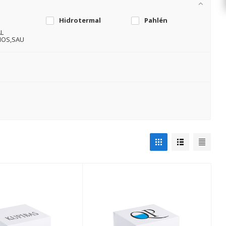
Hidrotermal
Pahlén
L
IOS,SAU