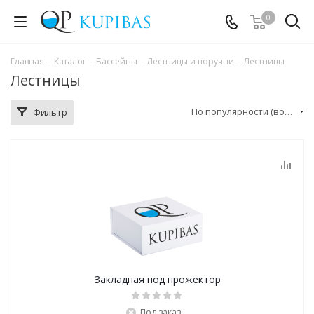
0
Главная
-
Каталог
-
Бассейны
-
Лестницы и поручни
-
Лестницы
Лестницы
По популярности (возрастание)
Фильтр
Закладная под прожектор
Под заказ