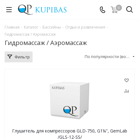
0
Главная
-
Каталог
-
Бассейны
-
Отдых и развлечения
-
Гидромассаж / Аэромассаж
Гидромассаж / Аэромассаж
По популярности (возрастание)
Фильтр
Глушитель для компрессоров GLD-750, G1¼", GemLab
/GLS-12-SS/