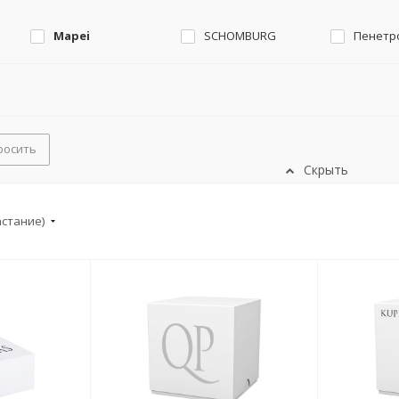
Mapei
SCHOMBURG
Пенетр
росить
Скрыть
астание)