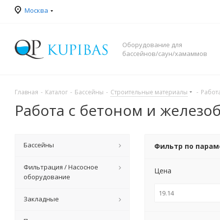
Москва
Оборудование для
бассейнов/саун/хамаммов
Главная
-
Каталог
-
Бассейны
-
Строительные материалы
-
Работ
Работа с бетоном и железо
Бассейны
Фильтр по пара
Фильтрация / Насосное
Цена
оборудование
Закладные