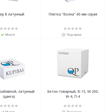
ер 8 латунный
Плитка "Волна" 60 мм серая
Много
Под заказ
 забивной, латунный
Бетон товарный, B-15, М-200,
(цанга)
W-4, П-4
Много
Под заказ