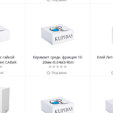
с гайкой
Керамзит средн. фракция 10-
Клей Лит
ин) САВиК
20мм (0,04м3/40л)
но
Под заказ