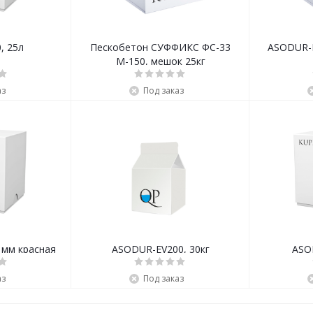
, 25л
Пескобетон СУФФИКС ФС-33
ASODUR-B
М-150, мешок 25кг
аз
Под заказ
Плитка "Волна" 60 мм красная
ASODUR-EV200, 30кг
ASO
аз
Под заказ