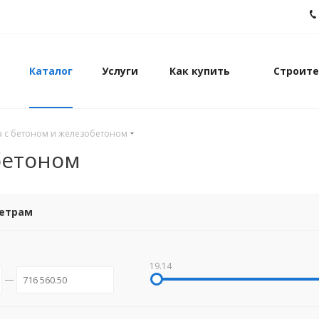
Каталог
Услуги
Как купить
Строите
а с бетоном и железобетоном
бетоном
метрам
19.14