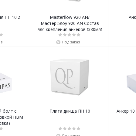
я ПП 10.2
Masterflow 920 AN/
Анк
Мастерфлоу 920 AN Состав
для крепления анкеров (380мл)
аз
Под заказ
й болт с
Плита днища ПН 10
Анкер 10
ловкой HBM
овка)
Под заказ