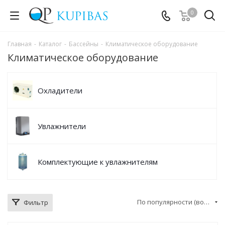
0
Главная
-
Каталог
-
Бассейны
-
Климатическое оборудование
Климатическое оборудование
Охладители
Увлажнители
Комплектующие к увлажнителям
По популярности (возрастание)
Фильтр