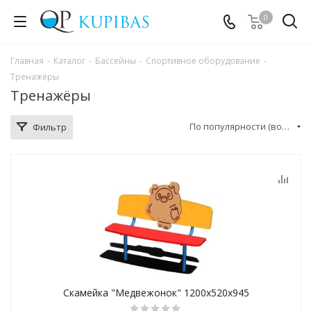
0
Главная
-
Каталог
-
Бассейны
-
Спортивное оборудование
-
Тренажёры
Тренажёры
По популярности (возрастание)
Фильтр
Скамейка "Медвежонок" 1200х520х945