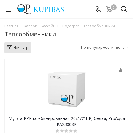
0
Главная
-
Каталог
-
Бассейны
-
Подогрев
-
Теплообменники
Теплообменники
По популярности (возрастание)
Фильтр
Муфта PPR комбинированная 20х1/2"НР, белая, ProAqua
PA23008P