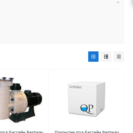
под бассейн Bestway
Покрытие под бассейн Bestway