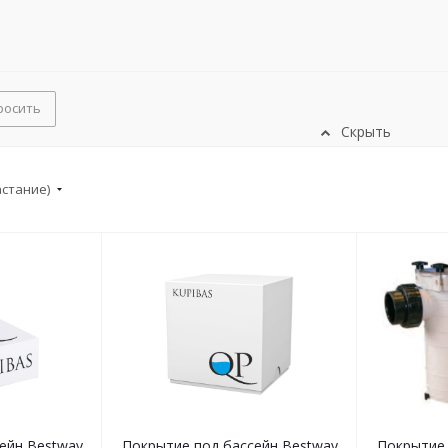
росить
Скрыть
астание)
ейн Bestway
Покрытие под бассейн Bestway
Покрытие 