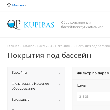
Москва
Оборудование для
бассейнов/саун/хамаммов
Главная
-
Каталог
-
Бассейны
-
Накрытия
-
Покрытия под бассейн
Покрытия под бассейн
Бассейны
Фильтр по пара
Фильтрация / Насосное
Цена
оборудование
Закладные