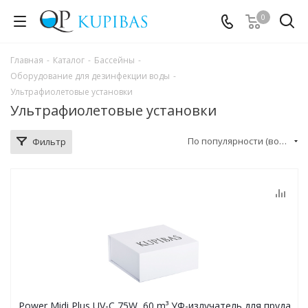
0
Главная
-
Каталог
-
Бассейны
-
Оборудование для дезинфекции воды
-
Ультрафиолетовые установки
Ультрафиолетовые установки
По популярности (возрастание)
Фильтр
Power Midi Plus UV-C 75W, 60 m³ УФ-излучатель для пруда