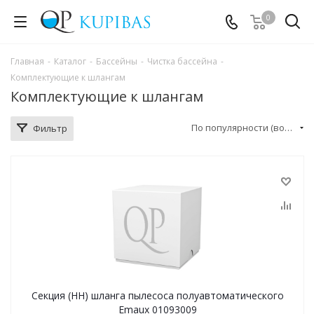
0
Главная
-
Каталог
-
Бассейны
-
Чистка бассейна
-
Комплектующие к шлангам
Комплектующие к шлангам
По популярности (возрастание)
Фильтр
Секция (HH) шланга пылесоса полуавтоматического
Emaux 01093009