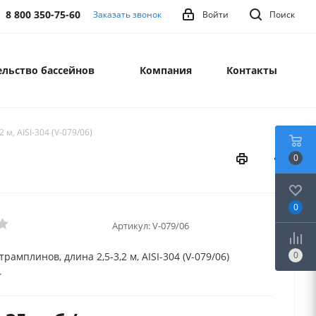
8 800 350-75-60
Заказать звонок
Войти
Поиск
льство бассейнов
Компания
Контакты
м, AISI-304 (V-079/06)
0
0
Артикул:
V-079/06
0
рамплинов, длина 2,5-3,2 м, AISI-304 (V-079/06)