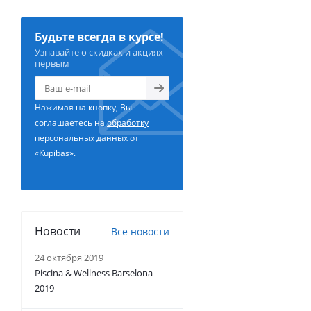
Будьте всегда в курсе!
Узнавайте о скидках и акциях
первым
Нажимая на кнопку, Вы
соглашаетесь на
обработку
персональных данных
от
«Kupibas».
Новости
Все новости
24 октября 2019
Piscina & Wellness Barselona
2019