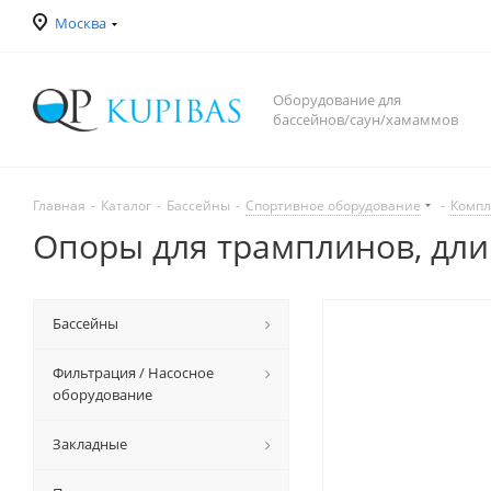
Москва
Оборудование для
бассейнов/саун/хамаммов
Главная
-
Каталог
-
Бассейны
-
Спортивное оборудование
-
Компл
Опоры для трамплинов, длина 
Бассейны
Фильтрация / Насосное
оборудование
Закладные