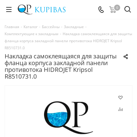
0
Главная
-
Каталог
-
Бассейны
-
Закладные
-
Комплектующие к закладным
-
Накладка самоклеящаяся для защиты
фланца корпуса закладной панели противотока HIDROJET Kripsol
R8510731.0
Накладка самоклеящаяся для защиты
фланца корпуса закладной панели
противотока HIDROJET Kripsol
R8510731.0