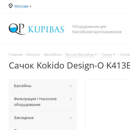
Москва
Оборудование для
бассейнов/саун/хамаммов
Главная
-
Каталог
-
Бассейны
-
Чистка бассейна
-
Сачки
-
Сачок
Сачок Kokido Design-O K41
Бассейны
Фильтрация / Насосное
оборудование
Закладные