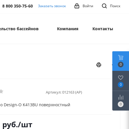
8 800 350-75-60
Заказать звонок
Войти
Поиск
льство бассейнов
Компания
Контакты
0
0
Артикул:
012163 (AP)
0
do Design-O K413BU поверхностный
2
руб.
/шт