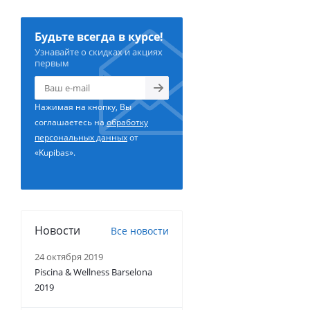
Будьте всегда в курсе!
Узнавайте о скидках и акциях
первым
Нажимая на кнопку, Вы
соглашаетесь на
обработку
персональных данных
от
«Kupibas».
Новости
Все новости
24 октября 2019
Piscina & Wellness Barselona
2019