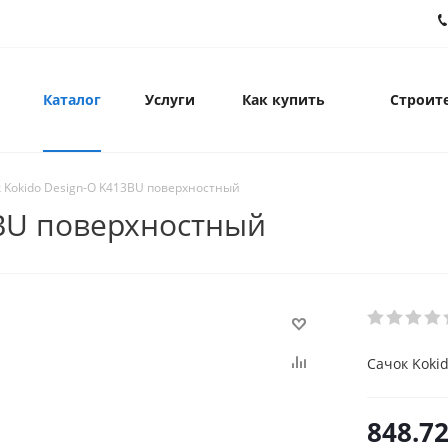
Каталог
Услуги
Как купить
Строите
 Kokido Design-O K413BU поверхностный
3BU поверхностный
Сачок Koki
848.7