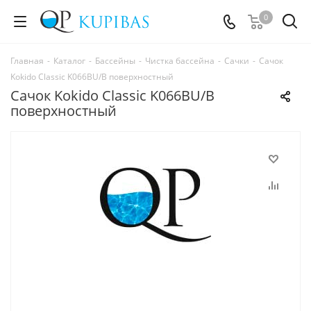
0
Главная
-
Каталог
-
Бассейны
-
Чистка бассейна
-
Сачки
-
Сачок
Kokido Classic K066BU/B поверхностный
Сачок Kokido Classic K066BU/B
поверхностный