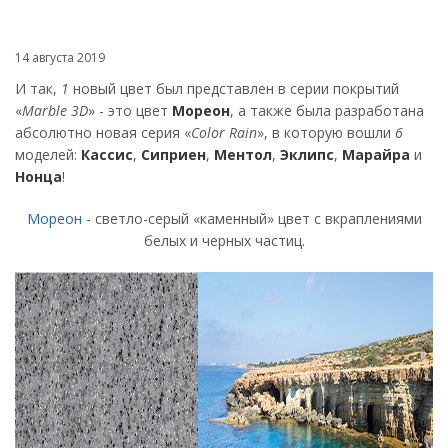
14 августа 2019
И так,
1
новый цвет был представлен в серии покрытий
«
Marble 3D
» - это цвет
Мореон
, а также была разработана
абсолютно новая серия «
Color Rain
», в которую вошли
6
моделей:
Кассис
,
Сиприен
,
Ментол
,
Эклипс
,
Марайра
и
Нонца
!
Мореон
- светло-серый «каменный» цвет с вкраплениями
белых и черных частиц.