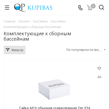
0
Главная
-
Каталог
-
Бассейны
-
Бассейны
-
Комплектующие к сборным бассейнам
Комплектующие к сборным
бассейнам
По популярности (возрастание)
Фильтр
Гайка М10 обычная оцинкованная Din 934