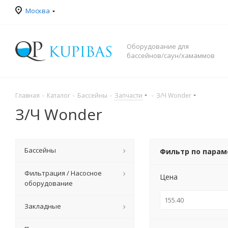
Москва
Оборудование для
бассейнов/саун/хамаммов
Главная
-
Каталог
-
Бассейны
-
Запчасти
-
З/Ч Wonder
З/Ч Wonder
Бассейны
Фильтр по пара
Фильтрация / Насосное
Цена
оборудование
Закладные