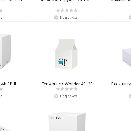
аз
Под заказ
Блок питания к уф SP-II
Гермоввод Wonder 40120
Блок пита
аз
Под заказ