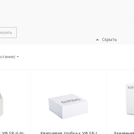
росить
Скрыть
астание)
УФ SP-II-IV-
Кварцевая трубка к УФ SP-I
Зажимная