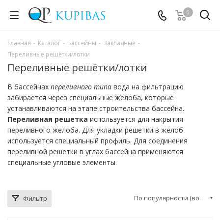
0
Главная
-
Каталог
-
Бассейны
-
Закладные
-
Переливные решётки/лотки
Переливные решётки/лотки
В бассейнах
переливного типа
вода на фильтрацию
забирается через специальные желоба, которые
устанавливаются на этапе строительства бассейна.
Переливная решетка
используется для накрытия
переливного желоба. Для укладки решетки в желоб
используется специальный профиль. Для соединения
переливной решетки в углах бассейна применяются
специальные угловые элементы.
По популярности (возрастание)
Фильтр