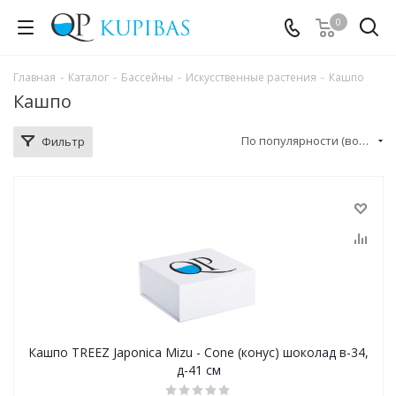
0
Главная
-
Каталог
-
Бассейны
-
Искусственные растения
-
Кашпо
Кашпо
По популярности (возрастание)
Фильтр
Кашпо TREEZ Japonica Mizu - Cone (конус) шоколад в-34,
д-41 см