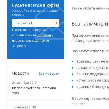
Будьте всегда в курсе!
Также оплата наличны
Узнавайте о скидках и акциях
первым
Безналичный
Нажимая на кнопку, Вы
соглашаетесь на
обработку
При оформлении заказ
персональных данных
от
покупку, вас перенапр
«Kupibas».
Вам могут отказать о
если ваш банк не 
на карте недостато
Новости
Все новости
банк не поддержива
истекло время ожи
24 октября 2019
в данных была доп
Piscina & Wellness Barselona
2019
В этом случае вы мож
вопроса.
14 августа 2019