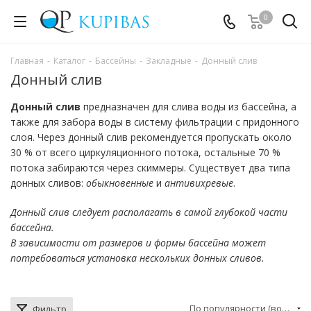
0
Главная
-
Каталог
-
Бассейны
-
Закладные
-
Донный слив
Донный слив
Донный слив
предназначен для слива воды из бассейна, а
также для забора воды в систему фильтрации с придонного
слоя. Через донный слив рекомендуется пропускать около
30 % от всего циркуляционного потока, остальные 70 %
потока забираются через скиммеры. Существует два типа
донных сливов:
обыкновенные
и
антивихревые
.
Донный слив следует располагать в самой глубокой части
бассейна.
В зависимости от размеров и формы бассейна может
потребоваться установка нескольких донных сливов.
По популярности (возрастание)
Фильтр