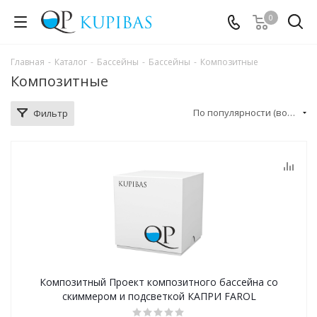
0
Главная
-
Каталог
-
Бассейны
-
Бассейны
-
Композитные
Композитные
По популярности (возрастание)
Фильтр
Композитный Проект композитного бассейна со
скиммером и подсветкой КАПРИ FAROL