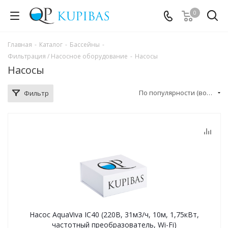
0
Главная
-
Каталог
-
Бассейны
-
Фильтрация / Насосное оборудование
-
Насосы
Насосы
По популярности (возрастание)
Фильтр
Насос AquaViva IC40 (220В, 31м3/ч, 10м, 1,75кВт,
частотный преобразователь, Wi-Fi)