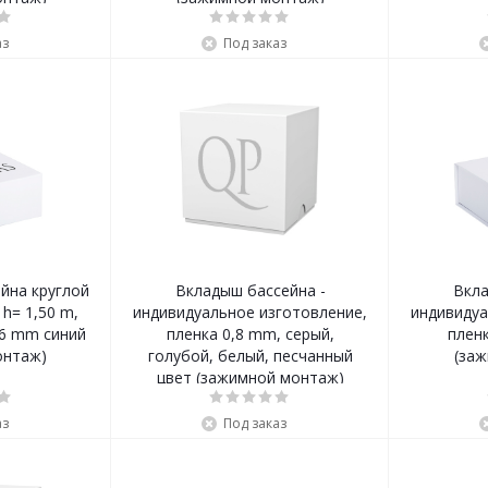
аз
Под заказ
йна круглой
Вкладыш бассейна -
Вкла
h= 1,50 m,
индивидуальное изготовление,
индивидуа
,6 mm синий
пленка 0,8 mm, серый,
пленк
онтаж)
голубой, белый, песчанный
(за
цвет (зажимной монтаж)
аз
Под заказ