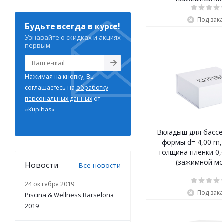
Под зак
Будьте всегда в курсе!
Узнавайте о скидках и акциях
первым
Нажимая на кнопку, Вы
соглашаетесь на
обработку
персональных данных
от
«Kupibas».
Вкладыш для бассе
формы d= 4,00 m, 
толщина пленки 0
(зажимной м
Новости
Все новости
24 октября 2019
Под зак
Piscina & Wellness Barselona
2019