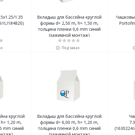
5х1.25/1.35
Вкладыш для бассейна круглой
Чашковый
//LI184820)
формы d= 2,50 m, h= 1,50 m,
толщина пленки 0,6 mm синий
(зажимной монтаж)
аз
Под заказ
йна круглой
Вкладыш для бассейна круглой
Ча
h= 1,20 m,
формы d= 6,00 m, h= 1,20 m,
7.
,6 mm синий
толщина пленки 0,6 mm синий
(1630224/
онтаж)
(зажимной монтаж)