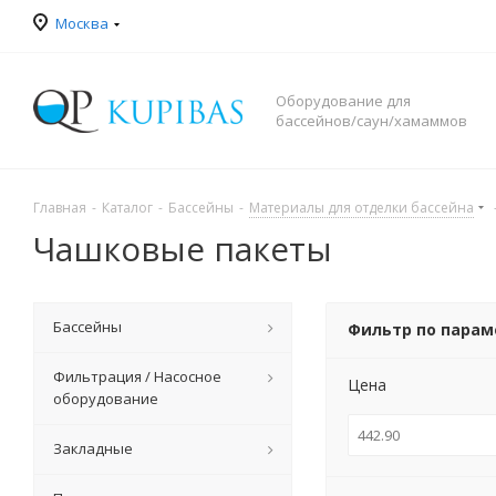
Москва
Оборудование для
бассейнов/саун/хамаммов
Главная
-
Каталог
-
Бассейны
-
Материалы для отделки бассейна
Чашковые пакеты
Бассейны
Фильтр по пара
Фильтрация / Насосное
Цена
оборудование
Закладные