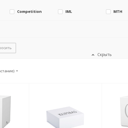
Competition
IML
MTH
росить
Скрыть
астание)