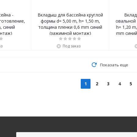
ейна -
Вкладыш для бассейна круглой
Вклад
готовление,
формы d= 5,00 m, h= 1,50 m,
овальной 
, синий
толщина пленки 0,6 mm синий
h= 1,20 m
онтаж)
(зажимной монтаж)
mm синий
аз
Под заказ
Показать еще
1
2
3
4
5