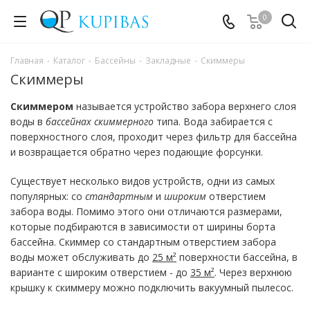
0
Главная
-
Каталог
-
Бассейны
-
Закладные
-
Скиммеры
Скиммеры
Скиммером
называется устройство забора верхнего слоя
воды в
бассейнах скиммерного
типа. Вода забирается с
поверхностного слоя, проходит через фильтр для бассейна
и возвращается обратно через подающие форсунки.
Существует несколько видов устройств, одни из самых
популярных: со
стандартным
и
широким
отверстием
забора воды. Помимо этого они отличаются размерами,
которые подбираются в зависимости от ширины борта
бассейна. Скиммер со стандартным отверстием забора
воды может обслуживать до
25 м²
поверхности бассейна, в
варианте с широким отверстием - до
35 м²
. Через верхнюю
крышку к скиммеру можно подключить вакуумный пылесос.