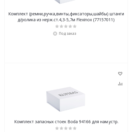
Комплект (ремни,ручка,винты,фиксаторы,шайбы) штанги
д/ролика из нерж.ст.4,3-5,7м Flexinox (77157011)
Под заказ
Комплект запасных стоек Boda 94166 для нам.устр.