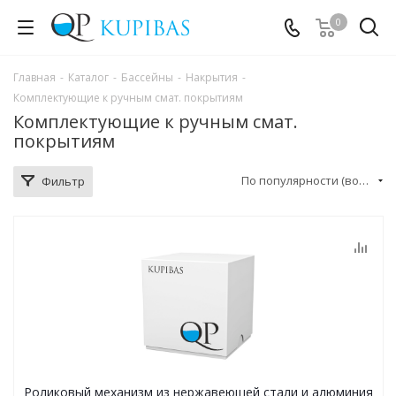
0
Главная
-
Каталог
-
Бассейны
-
Накрытия
-
Комплектующие к ручным смат. покрытиям
Комплектующие к ручным смат.
покрытиям
По популярности (возрастание)
Фильтр
Роликовый механизм из нержавеющей стали и алюминия