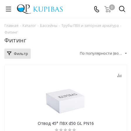
0
Главная
-
Каталог
-
Бассейны
-
Трубы ПВХ и запорная арматура
-
Фитинг
Фитинг
По популярности (возрастание)
Фильтр
Отвод 45° ПВХ d50 GL PN16