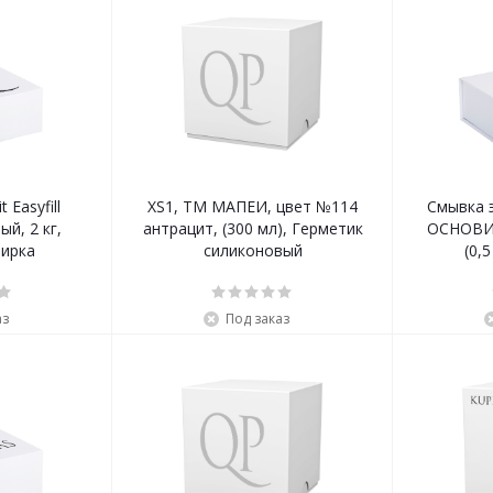
 Easyfill
XS1, ТМ МАПЕИ, цвет №114
Смывка 
й, 2 кг,
антрацит, (300 мл), Герметик
ОСНОВИ
тирка
силиконовый
(0,
аз
Под заказ