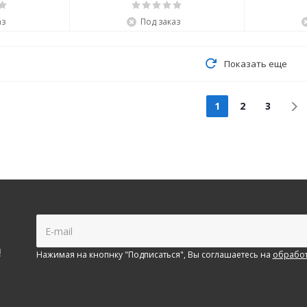
аз
Под заказ
Показать еще
1
2
3
!
Нажимая на кнопнку "Подписаться", Вы соглашаетесь на
обработ