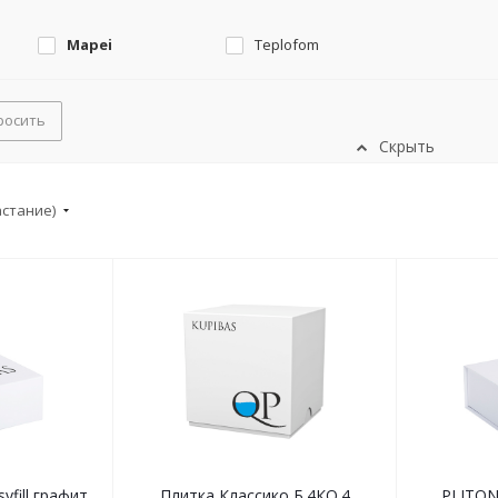
Mapei
Teplofom
росить
Скрыть
астание)
yfill графит,
Плитка Классико Б.4КО.4
PLITON