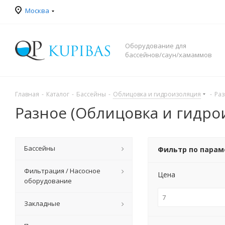
Москва
Оборудование для
бассейнов/саун/хамаммов
Главная
-
Каталог
-
Бассейны
-
Облицовка и гидроизоляция
-
Раз
Разное (Облицовка и гидро
Бассейны
Фильтр по пара
Фильтрация / Насосное
Цена
оборудование
Закладные