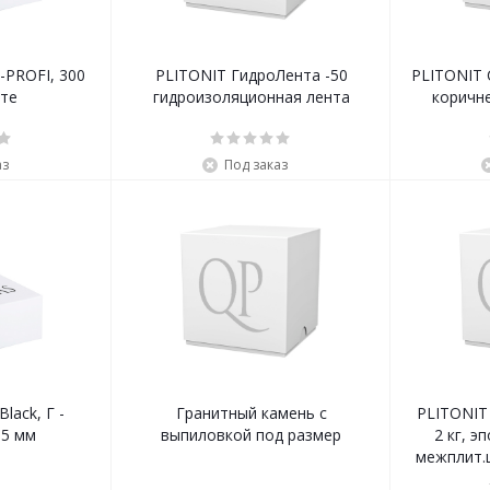
-PROFI, 300
PLITONIT ГидроЛента -50
PLITONIT C
ете
гидроизоляционная лента
коричне
аз
Под заказ
lack, Г -
Гранитный камень с
PLITONIT C
85 мм
выпиловкой под размер
2 кг, э
межплит.ш