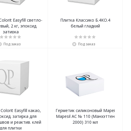
olorit Easyfill светло-
Плитка Классико Б.4КО.4
вый, 2 кг, эпоксид.
белый гладкий
затирка
Под заказ
Под заказ
olorit Easyfill какао,
Герметик силиконовый Mapei
поксид. затирка для
Mapesil AC № 110 (Манхэттен
вов и реактив. клей
2000) 310 мл
для плитки