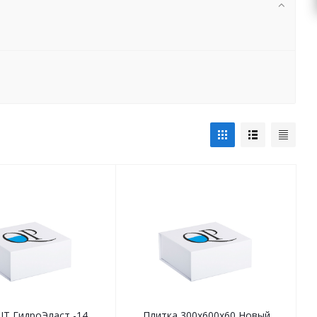
IT ГидроЭласт -14
Плитка 300х600х60 Новый