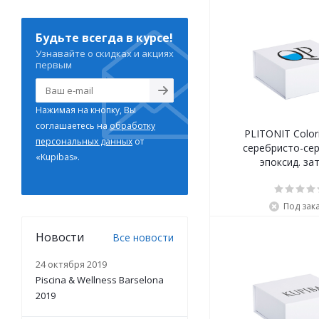
Будьте всегда в курсе!
Узнавайте о скидках и акциях
первым
Нажимая на кнопку, Вы
соглашаетесь на
обработку
PLITONIT Colorit
персональных данных
от
серебристо-серы
«Kupibas».
эпоксид. за
Под зак
Новости
Все новости
24 октября 2019
Piscina & Wellness Barselona
2019