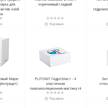
атирка для
коричневый гладкий
актив. клей
гидроиз
ки
аз
Под заказ
овый Mapei
PLITONIT ГидроЭласт - 4
Зат
(Антрацит)
эластичная
отко
гидроизоляционная мастика (4
кг)
аз
Под заказ