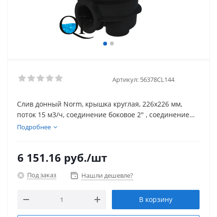
Артикул:
56378CL144
Слив донный Norm, крышка круглая, 226х226 мм,
поток 15 м3/ч, соединение боковое 2" , соединение
донное 1 1/2", ABC-пластик, для бетонного бассейна
Подробнее
6 151.16
руб.
/шт
Под заказ
Нашли дешевле?
В корзину