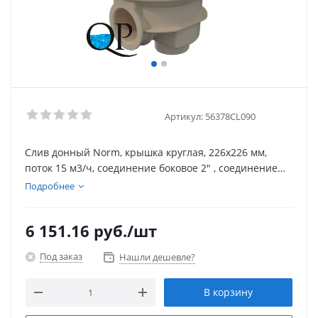
Артикул:
56378CL090
Слив донный Norm, крышка круглая, 226х226 мм,
поток 15 м3/ч, соединение боковое 2" , соединение
донное 1 1/2", ABC-пластик, для бетонного бассейна
Подробнее
6 151.16
руб.
/шт
Под заказ
Нашли дешевле?
В корзину