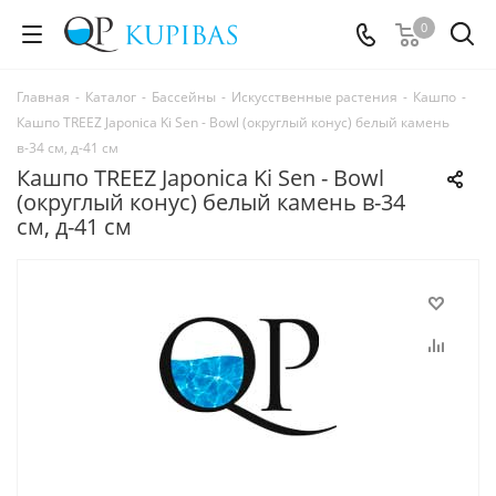
0
Главная
-
Каталог
-
Бассейны
-
Искусственные растения
-
Кашпо
-
Кашпо TREEZ Japonica Ki Sen - Bowl (округлый конус) белый камень
в-34 см, д-41 см
Кашпо TREEZ Japonica Ki Sen - Bowl
(округлый конус) белый камень в-34
см, д-41 см