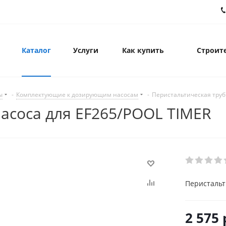
Каталог
Услуги
Как купить
Строите
ы
-
Комплектующие к дозирующим насосам
-
Перистальтическая труб
насоса для EF265/POOL TIMER
Перистальт
2 575