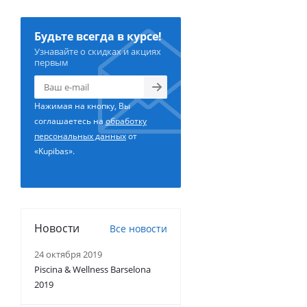
Будьте всегда в курсе!
Узнавайте о скидках и акциях
первым
Нажимая на кнопку, Вы
соглашаетесь на
обработку
персональных данных
от
«Kupibas».
Новости
Все новости
24 октября 2019
Piscina & Wellness Barselona
2019