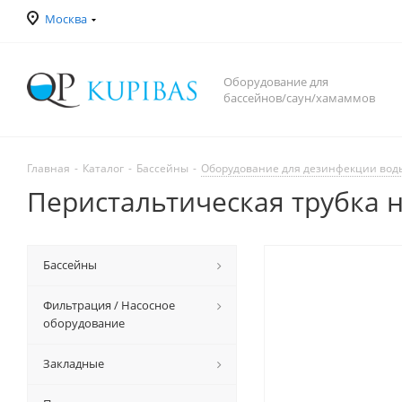
Москва
Оборудование для
бассейнов/саун/хамаммов
Главная
-
Каталог
-
Бассейны
-
Оборудование для дезинфекции вод
Перистальтическая трубка 
Бассейны
Фильтрация / Насосное
оборудование
Закладные