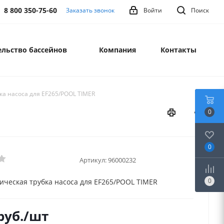
8 800 350-75-60
Заказать звонок
Войти
Поиск
льство бассейнов
Компания
Контакты
ка насоса для EF265/POOL TIMER
0
0
Артикул:
96000232
0
ическая трубка насоса для EF265/POOL TIMER
руб.
/шт