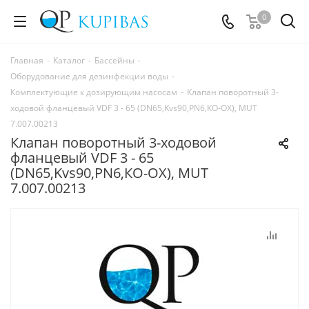
0
Главная
-
Каталог
-
Бассейны
-
Оборудование для дезинфекции воды
-
Комплектующие к дозирующим насосам
-
Клапан поворотный 3-
ходовой фланцевый VDF 3 - 65 (DN65,Kvs90,PN6,КО-ОХ), MUT
7.007.00213
Клапан поворотный 3-ходовой
фланцевый VDF 3 - 65
(DN65,Kvs90,PN6,КО-ОХ), MUT
7.007.00213