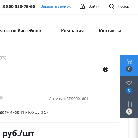
8 800 350-75-60
Заказать звонок
Войти
Поиск
льство бассейнов
Компания
Контакты
(FS)
0
0
Артикул:
SPS0001801
0
датчиков PH-RX-CL (FS)
0
руб.
/шт