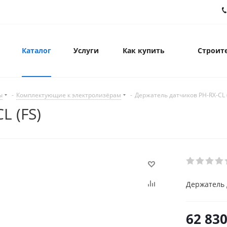
Каталог
Услуги
Как купить
Строите
ы
-
Комплектующие к электролизёрам
-
Держатель датчиков PH-RX-CL 
L (FS)
Держатель 
62 83