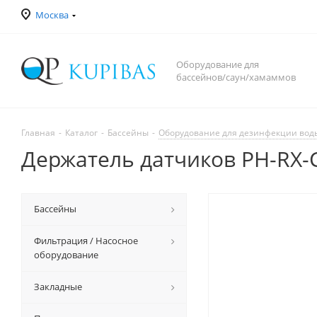
Москва
Оборудование для
бассейнов/саун/хамаммов
Главная
-
Каталог
-
Бассейны
-
Оборудование для дезинфекции вод
Держатель датчиков PH-RX-C
Бассейны
Фильтрация / Насосное
оборудование
Закладные