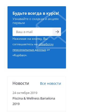
Будьте всегда в курсе!
Узнавайте о скидках и акциях
первым
Нажимая на кнопку, Вы
соглашаетесь на
обработку
персональных данных
от
«Kupibas».
Новости
Все новости
24 октября 2019
Piscina & Wellness Barselona
2019