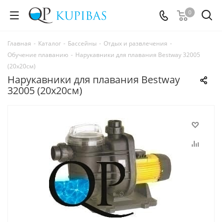
0
Главная
-
Каталог
-
Бассейны
-
Отдых и развлечения
-
Обучение плаванию
-
Нарукавники для плавания Bestway 32005
(20x20см)
Нарукавники для плавания Bestway
32005 (20x20см)