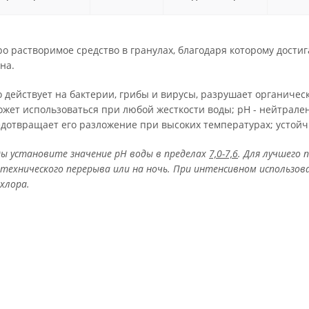
тро растворимое средство в гранулах, благодаря которому дости
на.
действует на бактерии, грибы и вирусы, разрушает органичес
ожет использоваться при любой жесткости воды; pH - нейтрал
едотвращает его разложение при высоких температурах; устой
ы установите значение рН воды в пределах
7,0-7,6
. Для лучшего
 технического перерыва или на ночь. При интенсивном использов
хлора.