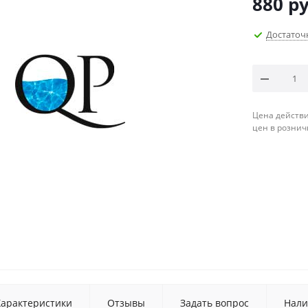
880
ру
Достаточ
Цена действи
цен в рознич
Характеристики
Отзывы
Задать вопрос
Нали