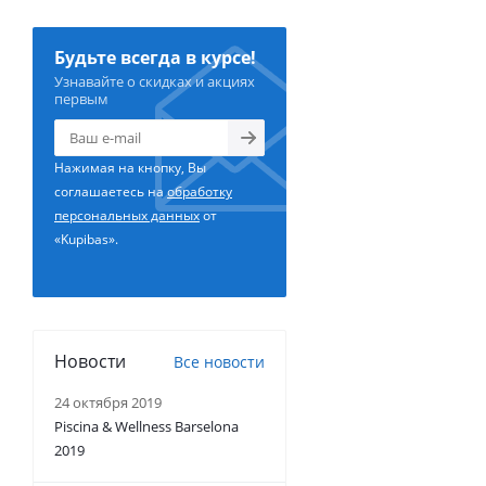
Будьте всегда в курсе!
Узнавайте о скидках и акциях
первым
Нажимая на кнопку, Вы
соглашаетесь на
обработку
персональных данных
от
«Kupibas».
Новости
Все новости
24 октября 2019
Piscina & Wellness Barselona
2019