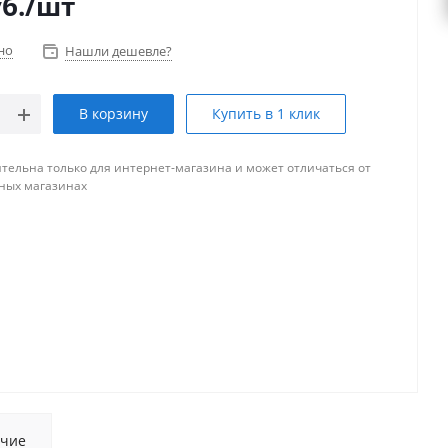
б.
/шт
но
Нашли дешевле?
В корзину
Купить в 1 клик
тельна только для интернет-магазина и может отличаться от
ных магазинах
чие