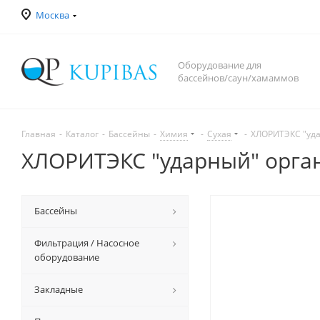
Москва
Оборудование для
бассейнов/саун/хамаммов
Главная
-
Каталог
-
Бассейны
-
Химия
-
Сухая
-
ХЛОРИТЭКС "удар
ХЛОРИТЭКС "ударный" органи
Бассейны
Фильтрация / Насосное
оборудование
Закладные