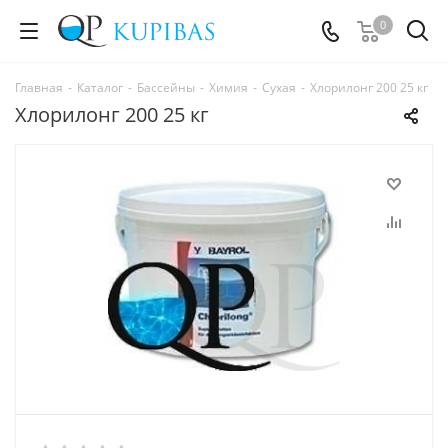
0
Главная
-
Каталог
-
Бассейны
-
Химия
-
Сухая
-
Хлорилонг 200 25 кг
Хлорилонг 200 25 кг