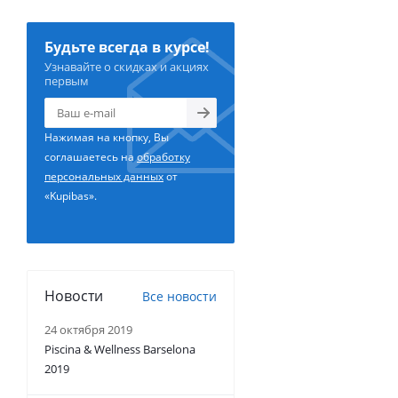
Будьте всегда в курсе!
Узнавайте о скидках и акциях
первым
Нажимая на кнопку, Вы
соглашаетесь на
обработку
персональных данных
от
«Kupibas».
Новости
Все новости
24 октября 2019
Piscina & Wellness Barselona
2019