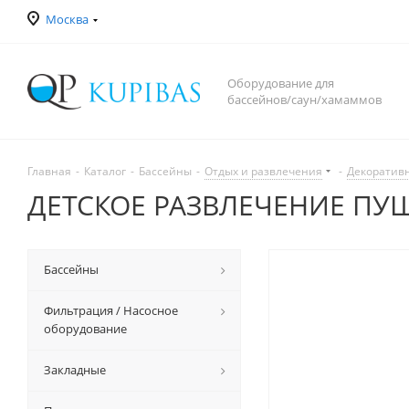
Москва
Оборудование для
бассейнов/саун/хамаммов
Главная
-
Каталог
-
Бассейны
-
Отдых и развлечения
-
Декоратив
ДЕТСКОЕ РАЗВЛЕЧЕНИЕ ПУШ
Бассейны
Фильтрация / Насосное
оборудование
Закладные