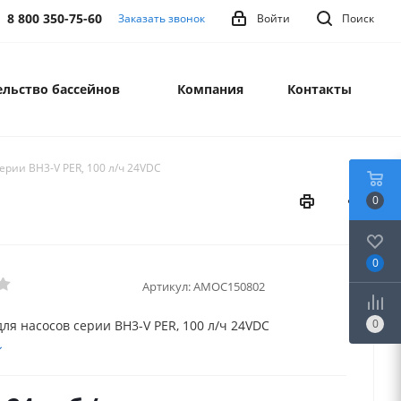
8 800 350-75-60
Заказать звонок
Войти
Поиск
льство бассейнов
Компания
Контакты
ерии BH3-V PER, 100 л/ч 24VDC
0
0
Артикул:
AMOC150802
0
ля насосов серии BH3-V PER, 100 л/ч 24VDC