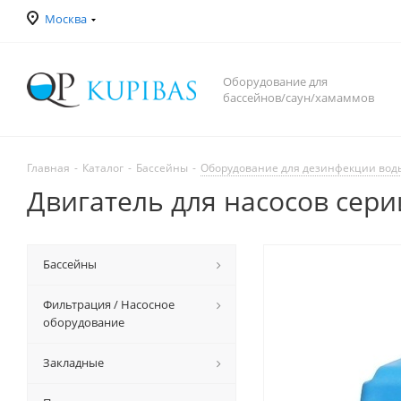
Москва
Оборудование для
бассейнов/саун/хамаммов
Главная
-
Каталог
-
Бассейны
-
Оборудование для дезинфекции вод
Двигатель для насосов сери
Бассейны
Фильтрация / Насосное
оборудование
Закладные