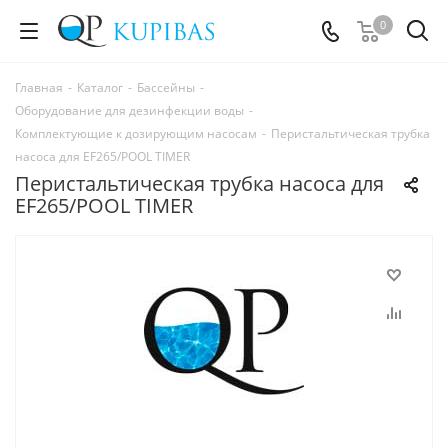
0
Главная
-
Каталог
-
Бассейны
-
Оборудование для дезинфекции воды
-
Комплектующие к дозирующим насосам
-
Перистальтическая трубка
насоса для EF265/POOL TIMER
Перистальтическая трубка насоса для
EF265/POOL TIMER