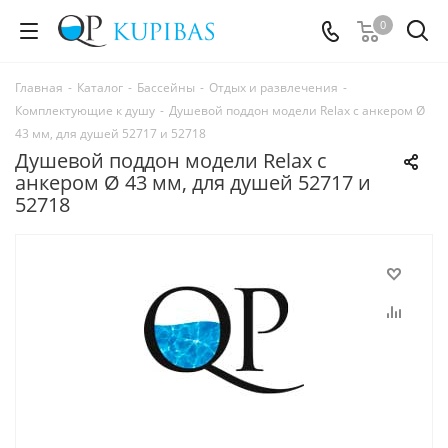
0
Главная
-
Каталог
-
Бассейны
-
Отдых и развлечения
-
Комплектующие к душу
-
Душевой поддон модели Relax с анкером Ø
43 мм, для душей 52717 и 52718
Душевой поддон модели Relax с
анкером Ø 43 мм, для душей 52717 и
52718