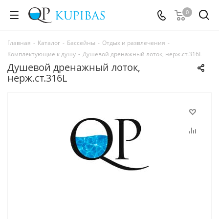
0
Главная
-
Каталог
-
Бассейны
-
Отдых и развлечения
-
Комплектующие к душу
-
Душевой дренажный лоток, нерж.ст.316L
Душевой дренажный лоток,
нерж.ст.316L