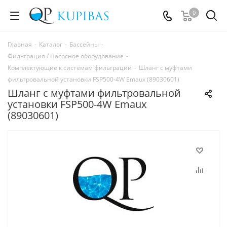
0
Главная
-
Каталог
-
Бассейны
-
Фильтрация / Насосное оборудование
-
Комплектующие к системам фильтрации
-
Шланг с муфтами
фильтровальной установки FSP500-4W Emaux (89030601)
Шланг с муфтами фильтровальной
установки FSP500-4W Emaux
(89030601)