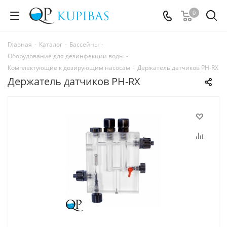
0
Главная
-
Каталог
-
Бассейны
-
Оборудование для дезинфекции воды
-
Комплектующие к дозирующим насосам
-
Держатель датчиков PH-RX
Держатель датчиков PH-RX