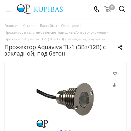
0
Главная
-
Каталог
-
Бассейны
-
Освещение
-
Прожекторы галогеновые/светодиодные/оптоволоконные
-
Прожектор Aquaviva TL-1 (3Вт/12В) с закладной, под бетон
Прожектор Aquaviva TL-1 (3Вт/12В) с
закладной, под бетон