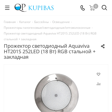
0
Главная
-
Каталог
-
Бассейны
-
Освещение
-
Прожекторы галогеновые/светодиодные/оптоволоконные
-
Прожектор светодиодный Aquaviva HT201S 252LED (18 Вт) RGB
стальной + закладная
Прожектор светодиодный Aquaviva
HT201S 252LED (18 Вт) RGB стальной +
закладная