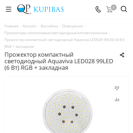
0
Главная
-
Каталог
-
Бассейны
-
Освещение
-
Прожекторы галогеновые/светодиодные/оптоволоконные
-
Прожектор компактный светодиодный Aquaviva LED028 99LED (6 Вт)
RGB + закладная
Прожектор компактный
светодиодный Aquaviva LED028 99LED
(6 Вт) RGB + закладная